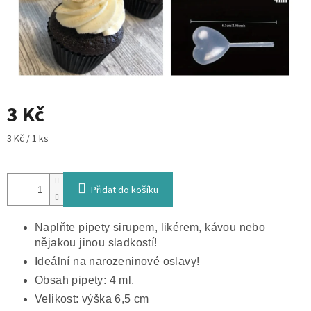
3 Kč
Měrná
3 Kč / 1 ks
cena:
Přidat do košíku
Naplňte pipety sirupem, likérem, kávou nebo
nějakou jinou sladkostí!
Ideální na narozeninové oslavy!
Obsah pipety: 4 ml.
Velikost: výška 6,5 cm