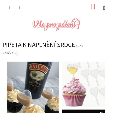
Přejít
NÁKUP
na
obsah
KOŠÍK
PIPETA K NAPLNĚNÍ SRDCE
6923
Značka:
Kj