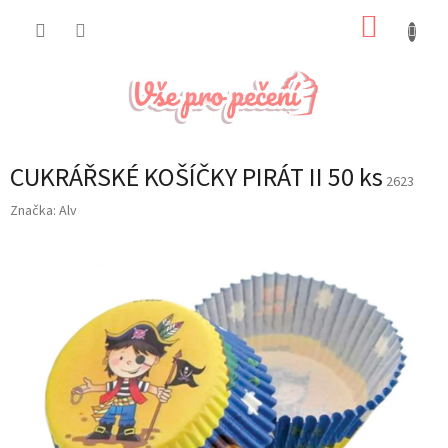
Přejít
NÁKUP
na
obsah
KOŠÍK
CUKRÁŘSKÉ KOŠÍČKY PIRÁT II 50 ks
2623
Značka:
Alv