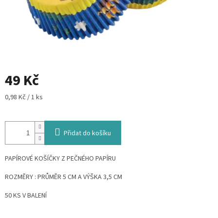
49 Kč
Měrná
0,98 Kč / 1 ks
cena:
Přidat do košíku
PAPÍROVÉ KOŠÍČKY Z PEČNÉHO PAPÍRU
ROZMĚRY : PRŮMĚR 5 CM A VÝŠKA 3,5 CM
50 KS V BALENÍ