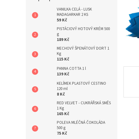
a
n
VANILKA CELÁ - LUSK
MADAGARKAR 2 KS
e
59 Kč
l
PISTÁCIOVÝ HOTOVÝ KRÉM 500
g
189 Kč
MECHOVÝ ŠPENÁTOVÝ DORT 1
Kg
115 Kč
PANNA COTTA 1 l
139 Kč
KELÍMEK PLASTOVÝ CESTINO
120 ml
8 Kč
RED VELVET - CUKRÁŘSKÁ SMĚS
1 Kg
165 Kč
POLEVA MLÉČNÁ ČOKOLÁDA
500 g
75 Kč