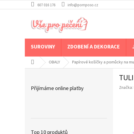
Přejít
607 016 176
info@pomposo.cz
na
obsah
SUROVINY
ZDOBENÍ A DEKORACE
Domů
OBALY
Papírové košíčky a pomůcky na mu
P
TULI
o
s
Přijímáme online platby
Značka:
t
r
a
n
n
í
p
Top 10 produktů