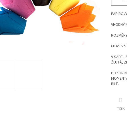
PAPÍROVÝ
VHODNÝ 
ROZMĚRY 
60 KS V 
V SADĚ J
ŽLUTÁ, ZE
POZOR NA
MOMENTÁ
BÍLÉ.
TISK