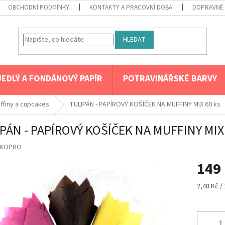
OBCHODNÍ PODMÍNKY
KONTAKTY A PRACOVNÍ DOBA
DOPRAVNÉ 
HLEDAT
JEDLÝ A FONDÁNOVÝ PAPÍR
POTRAVINÁŘSKÉ BARVY
ffiny a cupcakes
TULIPÁN - PAPÍROVÝ KOŠÍČEK NA MUFFINY MIX 60 ks
PÁN - PAPÍROVÝ KOŠÍČEK NA MUFFINY MIX 
KOPRO
149
Měrná
2,48 Kč / 
cena: