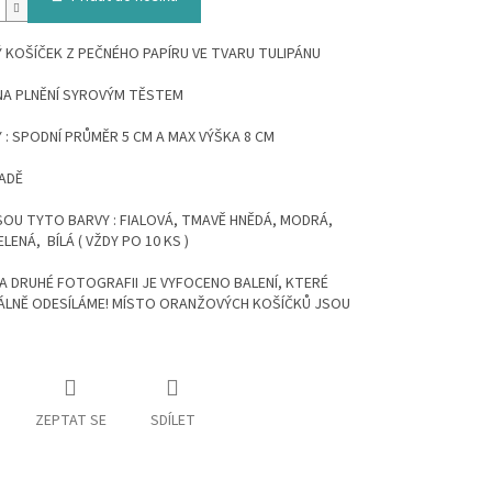
 KOŠÍČEK Z PEČNÉHO PAPÍRU VE TVARU TULIPÁNU
NA PLNĚNÍ SYROVÝM TĚSTEM
: SPODNÍ PRŮMĚR 5 CM A MAX VÝŠKA 8 CM
SADĚ
SOU TYTO BARVY : FIALOVÁ, TMAVĚ HNĚDÁ, MODRÁ,
LENÁ, BÍLÁ ( VŽDY PO 10 KS )
 DRUHÉ FOTOGRAFII JE VYFOCENO BALENÍ, KTERÉ
LNĚ ODESÍLÁME! MÍSTO ORANŽOVÝCH KOŠÍČKŮ JSOU
ZEPTAT SE
SDÍLET