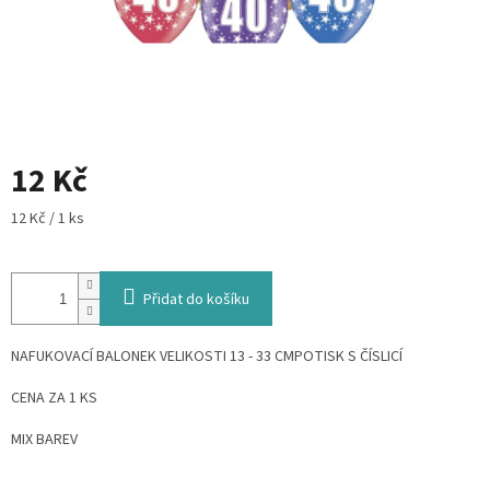
12 Kč
Měrná
12 Kč / 1 ks
cena:
Přidat do košíku
NAFUKOVACÍ BALONEK VELIKOSTI 13 - 33 CMPOTISK S ČÍSLICÍ
CENA ZA 1 KS
MIX BAREV