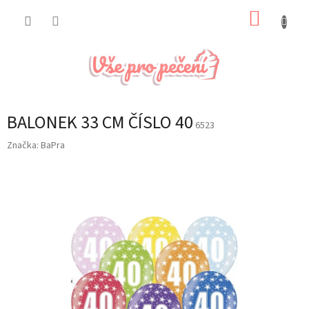
Přejít
NÁKUP
na
obsah
KOŠÍK
BALONEK 33 CM ČÍSLO 40
6523
Značka:
BaPra