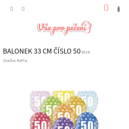
Přejít
NÁKUP
na
obsah
KOŠÍK
BALONEK 33 CM ČÍSLO 50
6524
Značka:
BaPra