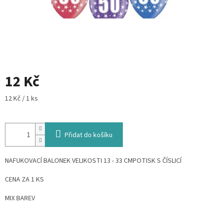
12 Kč
Měrná
12 Kč / 1 ks
cena:
Přidat do košíku
NAFUKOVACÍ BALONEK VELIKOSTI 13 - 33 CMPOTISK S ČÍSLICÍ
CENA ZA 1 KS
MIX BAREV