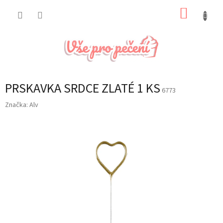
Přejít
NÁKUP
na
obsah
KOŠÍK
PRSKAVKA SRDCE ZLATÉ 1 KS
6773
Značka:
Alv