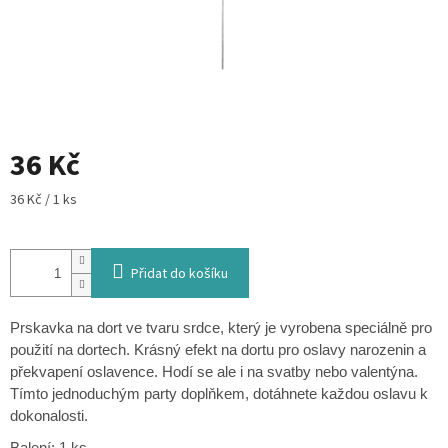
36 Kč
Měrná
36 Kč / 1 ks
cena:
Přidat do košíku
Prskavka na dort ve tvaru srdce, který je vyrobena speciálně pro
použití na dortech. Krásný efekt na dortu pro oslavy narozenin a
překvapení oslavence. Hodí se ale i na svatby nebo valentýna.
Tímto jednoduchým party doplňkem, dotáhnete každou oslavu k
dokonalosti.
Balení: 1 ks.