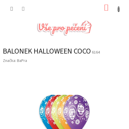
Přejít
NÁKUP
na
obsah
KOŠÍK
BALONEK HALLOWEEN COCO
6164
Značka:
BaPra