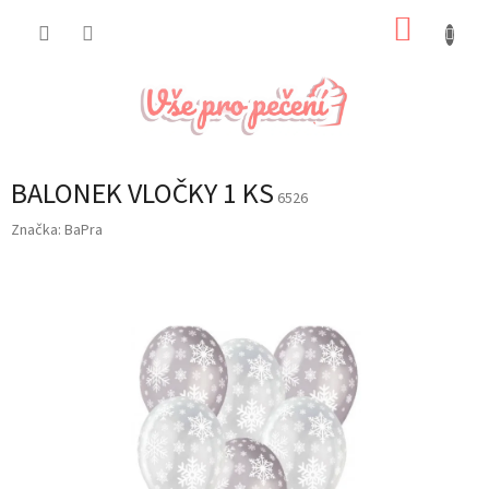
Přejít
NÁKUP
na
obsah
KOŠÍK
BALONEK VLOČKY 1 KS
6526
Značka:
BaPra