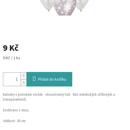
9 Kč
Měrná
9 Kč / 1 ks
cena:
Přidat do košíku
Balonky s potiskem vloček - oboustranný tisk. Mix metalických stříbrných a
transparentních.
Dodáváno v mixu.
Velikost: 30 cm.