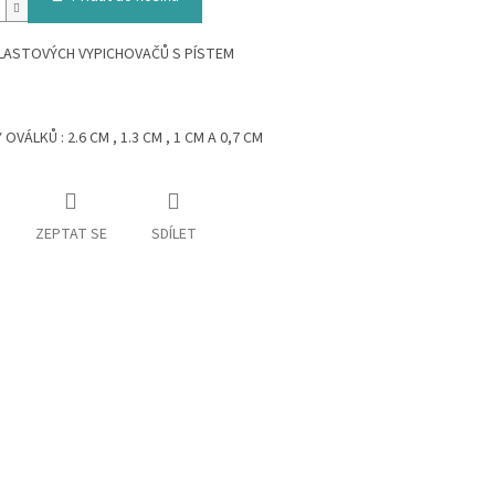
PLASTOVÝCH VYPICHOVAČŮ S PÍSTEM
VÁLKŮ : 2.6 CM , 1.3 CM , 1 CM A 0,7 CM
ZEPTAT SE
SDÍLET