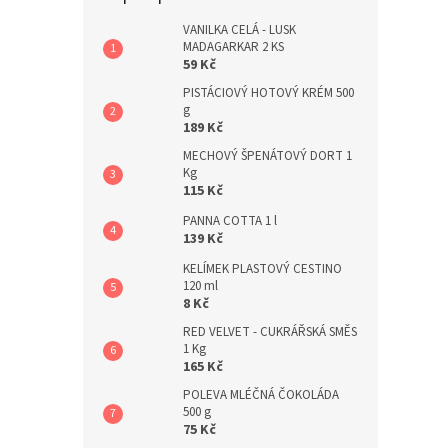
a
n
VANILKA CELÁ - LUSK
MADAGARKAR 2 KS
e
59 Kč
l
PISTÁCIOVÝ HOTOVÝ KRÉM 500
g
189 Kč
MECHOVÝ ŠPENÁTOVÝ DORT 1
Kg
115 Kč
PANNA COTTA 1 l
139 Kč
KELÍMEK PLASTOVÝ CESTINO
120 ml
8 Kč
RED VELVET - CUKRÁŘSKÁ SMĚS
1 Kg
165 Kč
POLEVA MLÉČNÁ ČOKOLÁDA
500 g
75 Kč