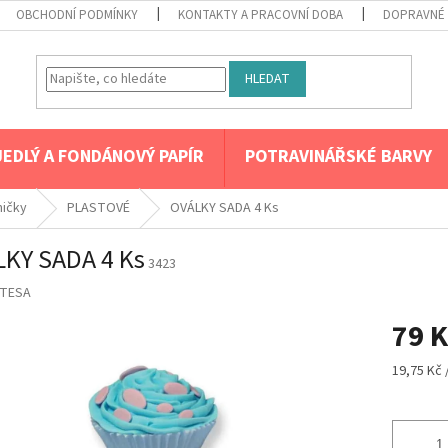
OBCHODNÍ PODMÍNKY
KONTAKTY A PRACOVNÍ DOBA
DOPRAVNÉ 
HLEDAT
JEDLÝ A FONDÁNOVÝ PAPÍR
POTRAVINÁŘSKÉ BARVY
mičky
PLASTOVÉ
OVÁLKY SADA 4 Ks
KY SADA 4 Ks
3423
TESA
79 K
Měrná
19,75 Kč 
cena: