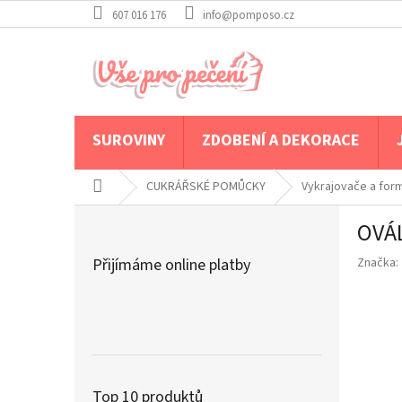
Přejít
607 016 176
info@pomposo.cz
na
obsah
SUROVINY
ZDOBENÍ A DEKORACE
Domů
CUKRÁŘSKÉ POMŮCKY
Vykrajovače a for
P
OVÁL
o
s
Přijímáme online platby
Značka:
t
r
a
n
n
í
p
Top 10 produktů