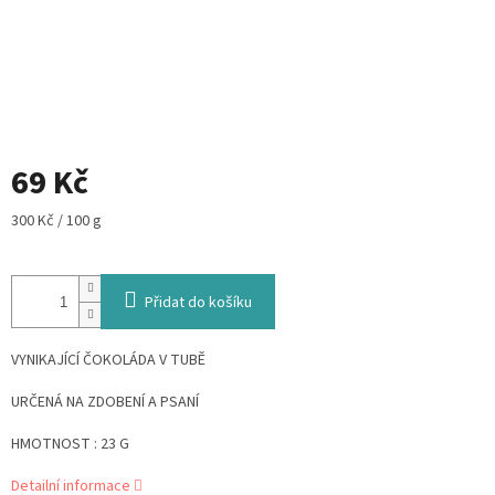
69 Kč
Měrná
300 Kč / 100 g
cena:
Přidat do košíku
VYNIKAJÍCÍ ČOKOLÁDA V TUBĚ
URČENÁ NA ZDOBENÍ A PSANÍ
HMOTNOST : 23 G
Detailní informace