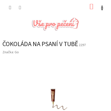
Přejít
NÁKUP
na
obsah
KOŠÍK
ČOKOLÁDA NA PSANÍ V TUBĚ
2297
Značka:
Go