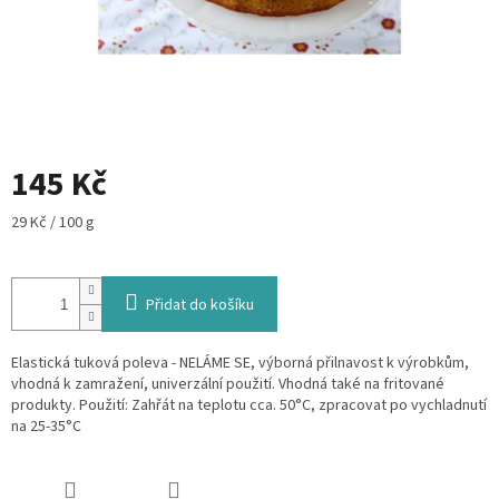
145 Kč
Měrná
29 Kč / 100 g
cena:
Přidat do košíku
Elastická tuková poleva - NELÁME SE, výborná přilnavost k výrobkům,
vhodná k zamražení, univerzální použití. Vhodná také na fritované
produkty. Použití: Zahřát na teplotu cca. 50°C, zpracovat po vychladnutí
na 25-35°C