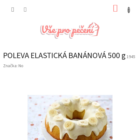
Přejít
NÁKUP
na
obsah
KOŠÍK
POLEVA ELASTICKÁ BANÁNOVÁ 500 g
1945
Značka:
No