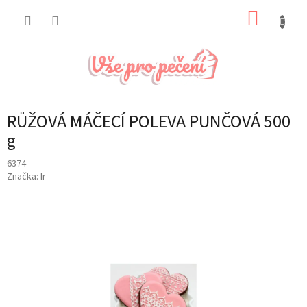
Přejít
NÁKUP
na
obsah
KOŠÍK
RŮŽOVÁ MÁČECÍ POLEVA PUNČOVÁ 500
g
6374
Značka:
Ir