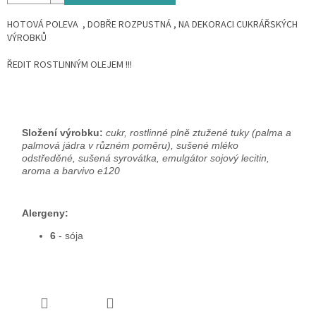
HOTOVÁ POLEVA , DOBŘE ROZPUSTNÁ , NA DEKORACI CUKRÁŘSKÝCH
VÝROBKŮ
ŘEDIT ROSTLINNÝM OLEJEM !!!
Složení výrobku:
cukr, rostlinné plně ztužené tuky (palma a
palmová jádra v různém poměru), sušené mléko
odstředěné, sušená syrovátka, emulgátor sojový lecitin,
aroma a barvivo e120
Alergeny:
6
- sója