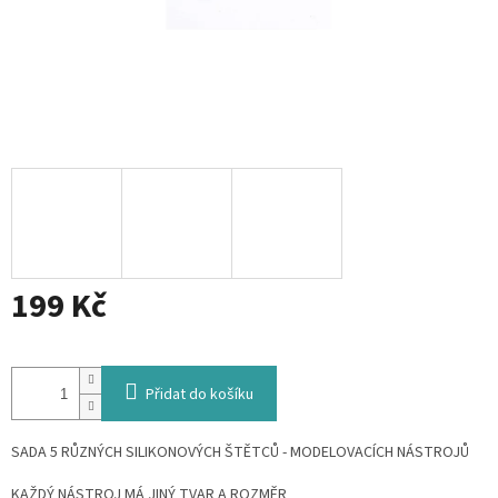
199 Kč
Měrná
cena:
Přidat do košíku
SADA 5 RŮZNÝCH SILIKONOVÝCH ŠTĚTCŮ - MODELOVACÍCH NÁSTROJŮ
KAŽDÝ NÁSTROJ MÁ JINÝ TVAR A ROZMĚR