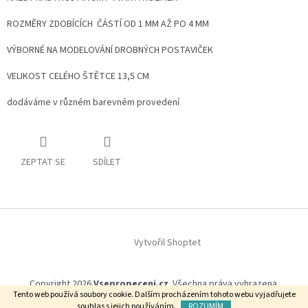
ROZMĚRY ZDOBÍCÍCH ČÁSTÍ OD 1 MM AŽ PO 4 MM
VÝBORNÉ NA MODELOVÁNÍ DROBNÝCH POSTAVIČEK
VELIKOST CELÉHO ŠTĚTCE 13,5 CM
dodáváme v různém barevném provedení
ZEPTAT SE
SDÍLET
Z
á
p
Vytvořil Shoptet
a
t
Copyright 2026
Vsepropeceni.cz
. Všechna práva vyhrazena.
í
Tento web používá soubory cookie. Dalším procházením tohoto webu vyjadřujete
souhlas s jejich používáním.
ROZUMÍM