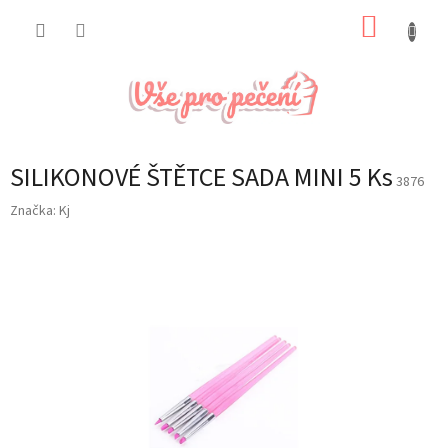
Přejít
NÁKUP
na
obsah
KOŠÍK
SILIKONOVÉ ŠTĚTCE SADA MINI 5 Ks
3876
Značka:
Kj