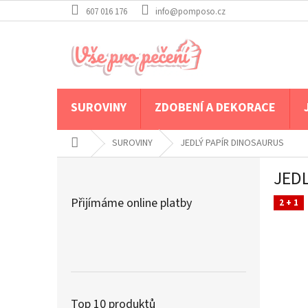
Přejít
607 016 176
info@pomposo.cz
na
obsah
SUROVINY
ZDOBENÍ A DEKORACE
Domů
SUROVINY
JEDLÝ PAPÍR DINOSAURUS
P
JED
o
s
Přijímáme online platby
2 + 1
t
r
a
n
n
í
p
Top 10 produktů