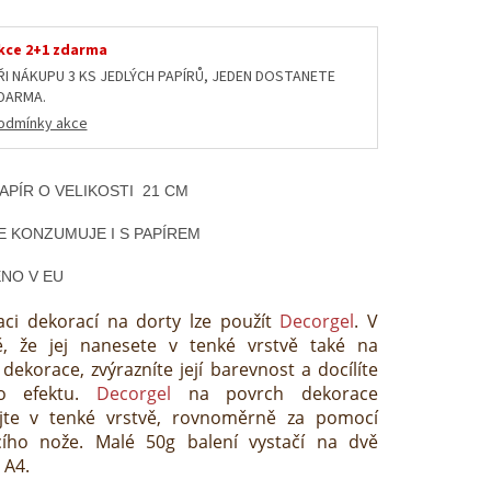
kce 2+1 zdarma
ŘI NÁKUPU 3 KS JEDLÝCH PAPÍRŮ, JEDEN DOSTANETE
DARMA.
odmínky akce
APÍR O VELIKOSTI 21 CM
E KONZUMUJE I S PAPÍREM
NO V EU
aci dekorací na dorty lze použít
Decorgel
. V
ě, že jej nanesete v tenké vrstvě také na
dekorace, zvýrazníte její barevnost a docílíte
ho efektu.
Decorgel
na povrch dekorace
jte v tenké vrstvě, rovnoměrně za pomocí
acího nože. Malé 50g balení vystačí na dvě
 A4.