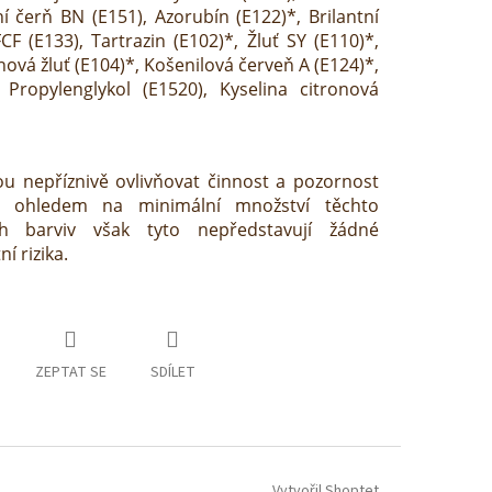
ní čerň BN (E151), Azorubín (E122)*, Brilantní
F (E133), Tartrazin (E102)*, Žluť SY (E110)*,
nová žluť (E104)*, Košenilová červeň A (E124)*,
 Propylenglykol (E1520), Kyselina citronová
u nepříznivě ovlivňovat činnost a pozornost
S ohledem na minimální množství těchto
h barviv však tyto nepředstavují žádné
í rizika.
ZEPTAT SE
SDÍLET
Vytvořil Shoptet