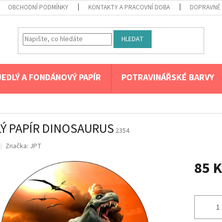
OBCHODNÍ PODMÍNKY
KONTAKTY A PRACOVNÍ DOBA
DOPRAVNÉ 
HLEDAT
JEDLÝ A FONDÁNOVÝ PAPÍR
POTRAVINÁŘSKÉ BARVY
LÝ PAPÍR DINOSAURUS
2354
Značka:
JPT
85 K
Měrná
cena: