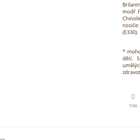
Brilant
modř FC
Chinoli
nosiče:
(E330).
* moho
dětí. 
umělýc
zdravotn
TISK
na.