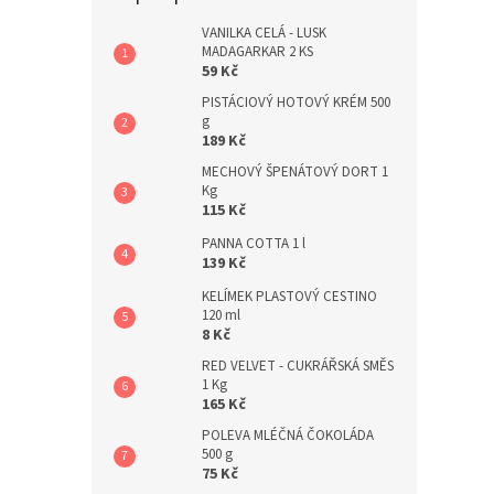
a
n
VANILKA CELÁ - LUSK
MADAGARKAR 2 KS
e
59 Kč
l
PISTÁCIOVÝ HOTOVÝ KRÉM 500
g
189 Kč
MECHOVÝ ŠPENÁTOVÝ DORT 1
Kg
115 Kč
PANNA COTTA 1 l
139 Kč
KELÍMEK PLASTOVÝ CESTINO
120 ml
8 Kč
RED VELVET - CUKRÁŘSKÁ SMĚS
1 Kg
165 Kč
POLEVA MLÉČNÁ ČOKOLÁDA
500 g
75 Kč