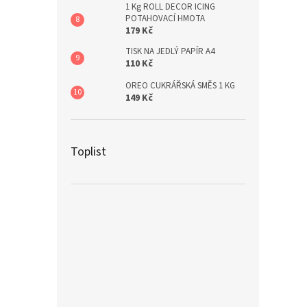
1 Kg ROLL DECOR ICING
POTAHOVACÍ HMOTA
179 Kč
TISK NA JEDLÝ PAPÍR A4
110 Kč
OREO CUKRÁŘSKÁ SMĚS 1 KG
149 Kč
Toplist