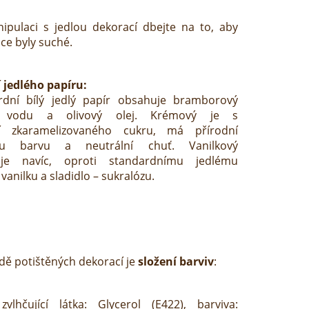
ipulaci s jedlou dekorací dbejte na to, aby
ce byly suché.
 jedlého papíru:
rdní bílý jedlý papír obsahuje bramborový
, vodu a olivový olej. Krémový je s
í zkaramelizovaného cukru, má přírodní
ou barvu a neutrální chuť. Vanilkový
je navíc, oproti standardnímu jedlému
 vanilku a sladidlo – sukralózu.
dě potištěných dekorací je
složení barviv
:
zvlhčující látka: Glycerol (E422), barviva: