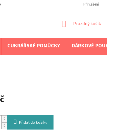
A PLATBA
Přihlášení
NÁKUPNÍ
Prázdný košík
KOŠÍK
CUKRÁŘSKÉ POMŮCKY
DÁRKOVÉ POUKAZY
č
Přidat do košíku