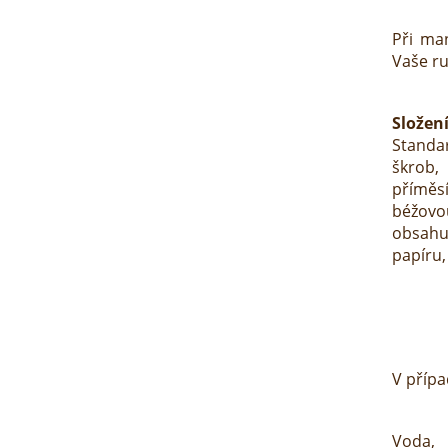
Při man
Vaše ru
Složení
Standa
škrob
příměs
béžov
obsahu
papíru,
V přípa
Voda, 