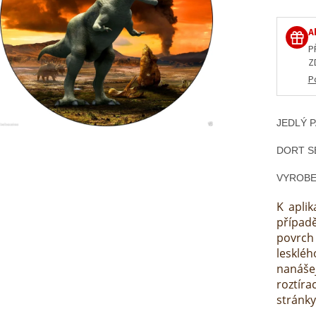
A
P
Z
P
JEDLÝ P
DORT S
VYROBE
K aplik
případ
povrch 
lesklé
nanáše
roztír
stránky