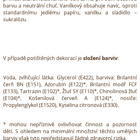
barvu a neutrální chuť. Vanilkový obsahuje navíc, oproti
standardnímu jedlému papíru, vanilku a sladidlo –
sukralózu.
V případě potištěných dekorací je
složení barviv
:
Voda, zvlhčující látka: Glycerol (E422), barviva: Brilantní
čerň BN (E151), Azorubín (E122)*, Brilantní modř FCF
(E133), Tartrazin (E102)*, Žluť SY (E110)*, Chinolinová žluť
(E104)*, Košenilová červeň A (E124)*, nosiče:
Propylenglykol (E1520), Kyselina citronová (E330).
* mohou nepříznivě ovlivňovat činnost a pozornost
dětí. S ohledem na minimální množství těchto umělých
barviv však tyto nepředstavují žádné zdravotní rizika.