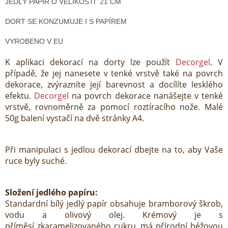
JEDLÝ PAPÍR O VELIKOSTI 21 CM
DORT SE KONZUMUJE I S PAPÍREM
VYROBENO V EU
K aplikaci dekorací na dorty lze použít
Decorgel
. V
případě, že jej nanesete v tenké vrstvě také na povrch
dekorace, zvýrazníte její barevnost a docílíte lesklého
efektu.
Decorgel
na povrch dekorace nanášejte v tenké
vrstvě, rovnoměrně za pomocí roztíracího nože. Malé
50g balení vystačí na dvě stránky A4.
Při manipulaci s jedlou dekorací dbejte na to, aby Vaše
ruce byly suché.
Složení jedlého papíru:
Standardní bílý jedlý papír obsahuje bramborový škrob,
vodu a olivový olej. Krémový je s
příměsí zkaramelizovaného cukru, má přírodní béžovou