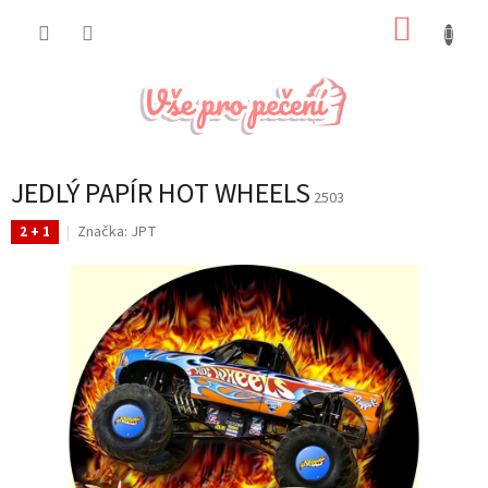
Přejít
NÁKUP
na
obsah
KOŠÍK
JEDLÝ PAPÍR HOT WHEELS
2503
Značka:
JPT
2 + 1