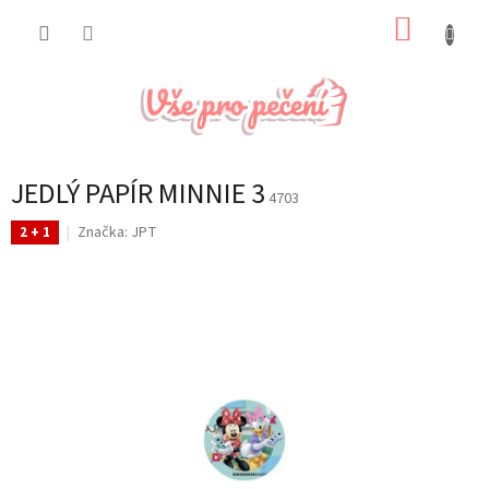
Přejít
NÁKUP
na
obsah
KOŠÍK
JEDLÝ PAPÍR MINNIE 3
4703
Značka:
JPT
2 + 1