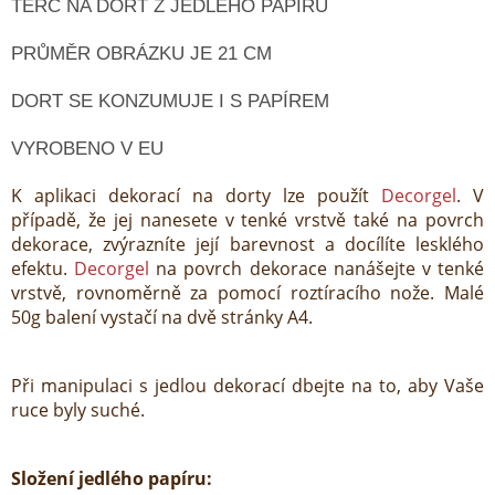
TERČ NA DORT Z JEDLÉHO PAPÍRU
PRŮMĚR OBRÁZKU JE 21 CM
DORT SE KONZUMUJE I S PAPÍREM
VYROBENO V EU
K aplikaci dekorací na dorty lze použít
Decorgel
. V
případě, že jej nanesete v tenké vrstvě také na povrch
dekorace, zvýrazníte její barevnost a docílíte lesklého
efektu.
Decorgel
na povrch dekorace nanášejte v tenké
vrstvě, rovnoměrně za pomocí roztíracího nože. Malé
50g balení vystačí na dvě stránky A4.
Při manipulaci s jedlou dekorací dbejte na to, aby Vaše
ruce byly suché.
Složení jedlého papíru: