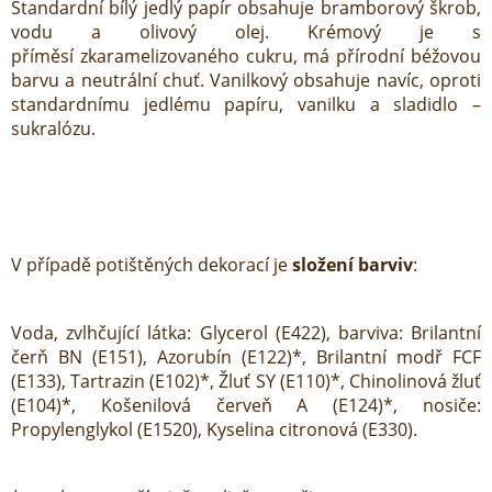
Standardní bílý jedlý papír obsahuje bramborový škrob,
vodu a olivový olej. Krémový je s
příměsí zkaramelizovaného cukru, má přírodní béžovou
barvu a neutrální chuť. Vanilkový obsahuje navíc, oproti
standardnímu jedlému papíru, vanilku a sladidlo –
sukralózu.
V případě potištěných dekorací je
složení barviv
:
Voda, zvlhčující látka: Glycerol (E422), barviva: Brilantní
čerň BN (E151), Azorubín (E122)*, Brilantní modř FCF
(E133), Tartrazin (E102)*, Žluť SY (E110)*, Chinolinová žluť
(E104)*, Košenilová červeň A (E124)*, nosiče:
Propylenglykol (E1520), Kyselina citronová (E330).