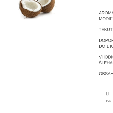
AROM
MODIF
TEKUT
DOPOR
DO 1 
VHOD
ŠLEHA
OBSAH 
TISK