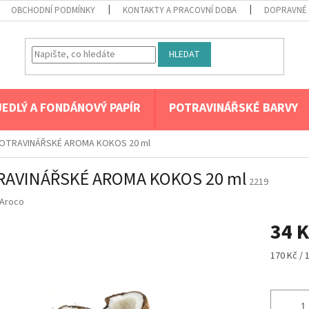
OBCHODNÍ PODMÍNKY
KONTAKTY A PRACOVNÍ DOBA
DOPRAVNÉ 
HLEDAT
JEDLÝ A FONDÁNOVÝ PAPÍR
POTRAVINÁŘSKÉ BARVY
OTRAVINÁŘSKÉ AROMA KOKOS 20 ml
RAVINÁŘSKÉ AROMA KOKOS 20 ml
2219
Aroco
34 K
Měrná
170 Kč / 
cena: