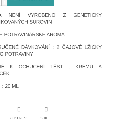
A NENÍ VYROBENO Z GENETICKY
IKOVANÝCH SUROVIN
É POTRAVINÁŘSKÉ AROMA
UČENÉ DÁVKOVÁNÍ : 2 ČAJOVÉ LŽIČKY
KG POTRAVINY
NÉ K OCHUCENÍ TĚST , KRÉMŮ A
ČEK
: 20 ML
ZEPTAT SE
SDÍLET