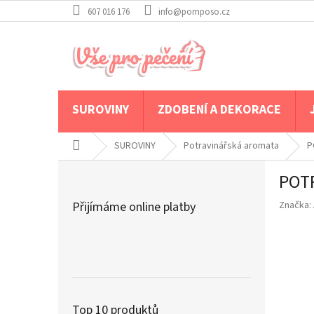
Přejít
607 016 176
info@pomposo.cz
na
obsah
SUROVINY
ZDOBENÍ A DEKORACE
Domů
SUROVINY
Potravinářská aromata
P
P
POT
o
s
Přijímáme online platby
Značka:
t
r
a
n
n
í
p
Top 10 produktů