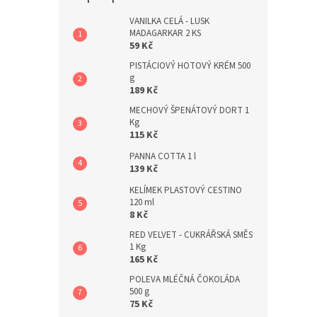
a
n
VANILKA CELÁ - LUSK
MADAGARKAR 2 KS
e
59 Kč
l
PISTÁCIOVÝ HOTOVÝ KRÉM 500
g
189 Kč
MECHOVÝ ŠPENÁTOVÝ DORT 1
Kg
115 Kč
PANNA COTTA 1 l
139 Kč
KELÍMEK PLASTOVÝ CESTINO
120 ml
8 Kč
RED VELVET - CUKRÁŘSKÁ SMĚS
1 Kg
165 Kč
POLEVA MLÉČNÁ ČOKOLÁDA
500 g
75 Kč