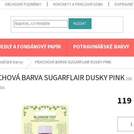
OBCHODNÍ PODMÍNKY
KONTAKTY A PRACOVNÍ DOBA
DOPRAVNÉ 
HLEDAT
JEDLÝ A FONDÁNOVÝ PAPÍR
POTRAVINÁŘSKÉ BARVY
nářské barvy
PRACHOVÁ BARVA SUGARFLAIR DUSKY PINK
CHOVÁ BARVA SUGARFLAIR DUSKY PINK
233
Go
119
Měrná
cena: