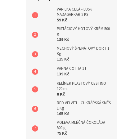
a
n
VANILKA CELÁ - LUSK
MADAGARKAR 2 KS
e
59 Kč
l
PISTÁCIOVÝ HOTOVÝ KRÉM 500
g
189 Kč
MECHOVÝ ŠPENÁTOVÝ DORT 1
Kg
115 Kč
PANNA COTTA 1 l
139 Kč
KELÍMEK PLASTOVÝ CESTINO
120 ml
8 Kč
RED VELVET - CUKRÁŘSKÁ SMĚS
1 Kg
165 Kč
POLEVA MLÉČNÁ ČOKOLÁDA
500 g
75 Kč