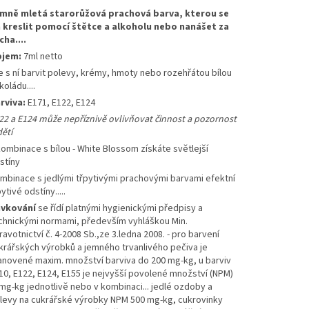
mně mletá starorůžová prachová barva, kterou se
 kreslit pomocí štětce a alkoholu nebo nanášet za
cha....
jem:
7ml netto
e s ní barvit polevy, krémy, hmoty nebo rozehřátou bílou
koládu....
rviva:
E171, E122, E124
22 a E124 může nepříznivě ovlivňovat činnost a pozornost
dětí
kombinace s bílou - White Blossom získáte světlejší
stíny
mbinace s jedlými třpytivými prachovými barvami efektní
ytivé odstíny.....
vkování
se řídí platnými hygienickými předpisy a
chnickými normami, především vyhláškou Min.
ravotnictví č. 4-2008 Sb.,ze 3.ledna 2008. - pro barvení
krářských výrobků a jemného trvanlivého pečiva je
anovené maxim. množství barviva do 200 mg-kg, u barviv
10, E122, E124, E155 je nejvyšší povolené množství (NPM)
mg-kg jednotlivě nebo v kombinaci... jedlé ozdoby a
levy na cukrářské výrobky NPM 500 mg-kg, cukrovinky