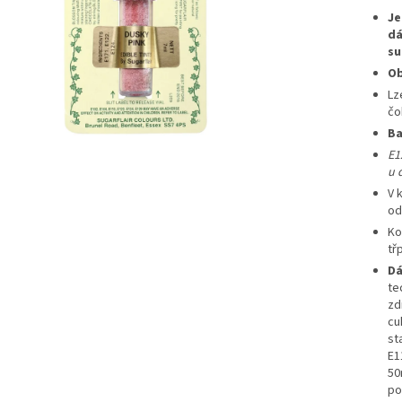
Je
dá
su
Ob
Lz
čo
Ba
E1
u 
V 
od
Ko
třp
Dá
te
zd
cu
st
E1
50
po