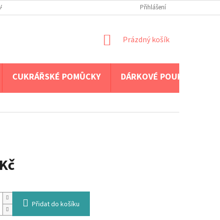
A PLATBA
Přihlášení
NÁKUPNÍ
Prázdný košík
KOŠÍK
CUKRÁŘSKÉ POMŮCKY
DÁRKOVÉ POUKAZY
 Kč
Přidat do košíku