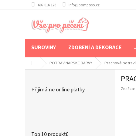
Přejít
607 016 176
info@pomposo.cz
na
obsah
SUROVINY
ZDOBENÍ A DEKORACE
Domů
POTRAVINÁŘSKÉ BARVY
Prachové potravi
P
PRA
o
s
Přijímáme online platby
Značka:
t
r
a
n
n
í
p
Top 10 produktů