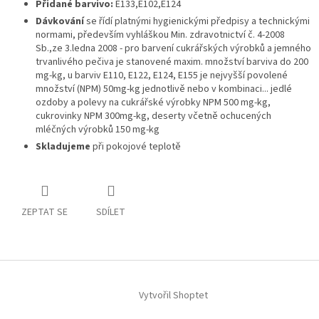
Přidané barvivo:
E133,E102,E124
Dávkování
se řídí platnými hygienickými předpisy a technickými
normami, především vyhláškou Min. zdravotnictví č. 4-2008
Sb.,ze 3.ledna 2008 - pro barvení cukrářských výrobků a jemného
trvanlivého pečiva je stanovené maxim. množství barviva do 200
mg-kg, u barviv E110, E122, E124, E155 je nejvyšší povolené
množství (NPM) 50mg-kg jednotlivě nebo v kombinaci... jedlé
ozdoby a polevy na cukrářské výrobky NPM 500 mg-kg,
cukrovinky NPM 300mg-kg, deserty včetně ochucených
mléčných výrobků 150 mg-kg
Skladujeme
při pokojové teplotě
ZEPTAT SE
SDÍLET
Z
á
p
Vytvořil Shoptet
a