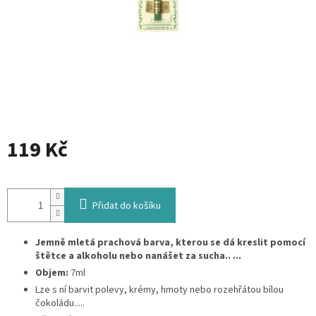
119 Kč
Měrná
cena:
Přidat do košíku
Jemně mletá prachová barva, kterou se dá kreslit pomocí
štětce a alkoholu nebo nanášet za sucha.. ...
Objem:
7ml
Lze s ní barvit polevy, krémy, hmoty nebo rozehřátou bílou
čokoládu.....