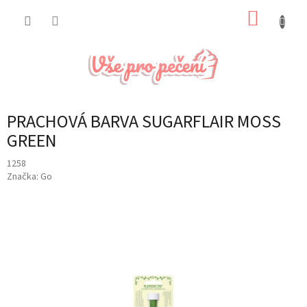
Přejít
NÁKUP
na
obsah
KOŠÍK
PRACHOVÁ BARVA SUGARFLAIR MOSS
GREEN
1258
Značka:
Go