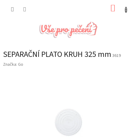
Přejít
NÁKUP
na
obsah
KOŠÍK
SEPARAČNÍ PLATO KRUH 325 mm
3619
Značka:
Go