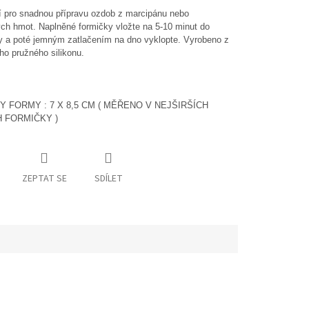
í pro snadnou přípravu ozdob z marcipánu nebo
ch hmot. Naplněné formičky vložte na 5-10 minut do
 a poté jemným zatlačením na dno vyklopte. Vyrobeno z
ího pružného silikonu.
 FORMY : 7 X 8,5 CM ( MĚŘENO V NEJŠIRŠÍCH
 FORMIČKY )
ZEPTAT SE
SDÍLET