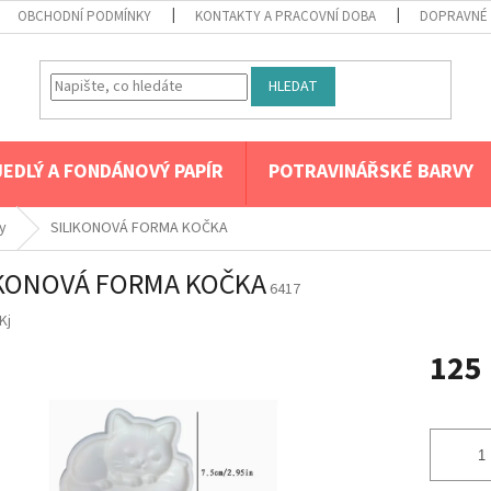
OBCHODNÍ PODMÍNKY
KONTAKTY A PRACOVNÍ DOBA
DOPRAVNÉ 
HLEDAT
JEDLÝ A FONDÁNOVÝ PAPÍR
POTRAVINÁŘSKÉ BARVY
y
SILIKONOVÁ FORMA KOČKA
IKONOVÁ FORMA KOČKA
6417
Kj
125
Měrná
cena: