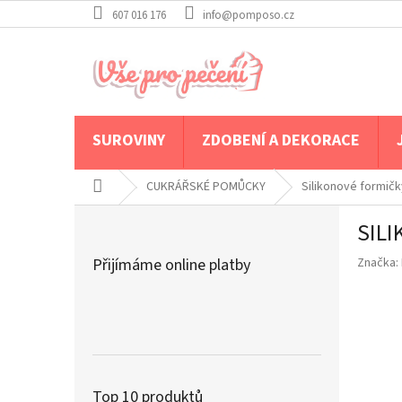
Přejít
607 016 176
info@pomposo.cz
na
obsah
SUROVINY
ZDOBENÍ A DEKORACE
Domů
CUKRÁŘSKÉ POMŮCKY
Silikonové formičk
P
SIL
o
s
Přijímáme online platby
Značka:
t
r
a
n
n
í
p
Top 10 produktů