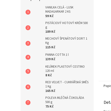
a
n
VANILKA CELÁ - LUSK
MADAGARKAR 2 KS
e
59 Kč
l
PISTÁCIOVÝ HOTOVÝ KRÉM 500
g
189 Kč
MECHOVÝ ŠPENÁTOVÝ DORT 1
Kg
115 Kč
PANNA COTTA 1 l
139 Kč
KELÍMEK PLASTOVÝ CESTINO
120 ml
8 Kč
RED VELVET - CUKRÁŘSKÁ SMĚS
Popi
1 Kg
165 Kč
POLEVA MLÉČNÁ ČOKOLÁDA
Det
500 g
75 Kč