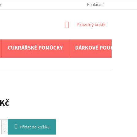
A PLATBA
Přihlášení
NÁKUPNÍ
Prázdný košík
KOŠÍK
CUKRÁŘSKÉ POMŮCKY
DÁRKOVÉ POUKAZY
 Kč
Přidat do košíku