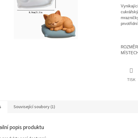
Vynikajíc
cukrářský
mrazničky
prvotřídn
ROZMĚRY
MÍSTECH
TISK
s
Související soubory (1)
ailní popis produktu