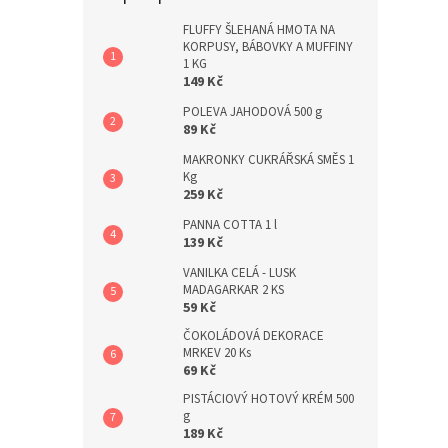
a
n
FLUFFY ŠLEHANÁ HMOTA NA
KORPUSY, BÁBOVKY A MUFFINY
e
1 KG
l
149 Kč
POLEVA JAHODOVÁ 500 g
89 Kč
MAKRONKY CUKRÁŘSKÁ SMĚS 1
Kg
259 Kč
PANNA COTTA 1 l
139 Kč
VANILKA CELÁ - LUSK
MADAGARKAR 2 KS
59 Kč
ČOKOLÁDOVÁ DEKORACE
MRKEV 20 Ks
69 Kč
PISTÁCIOVÝ HOTOVÝ KRÉM 500
g
189 Kč