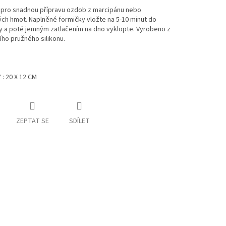
í pro snadnou přípravu ozdob z marcipánu nebo
ch hmot. Naplněné formičky vložte na 5-10 minut do
y a poté jemným zatlačením na dno vyklopte. Vyrobeno z
ího pružného silikonu.
: 20 X 12 CM
ZEPTAT SE
SDÍLET