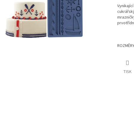
Vynikajíc
cukrářský
mrazničk
prvotřídn
ROZMĚRY 
TISK