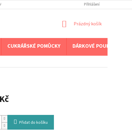
A PLATBA
Přihlášení
NÁKUPNÍ
Prázdný košík
KOŠÍK
CUKRÁŘSKÉ POMŮCKY
DÁRKOVÉ POUKAZY
 Kč
Přidat do košíku