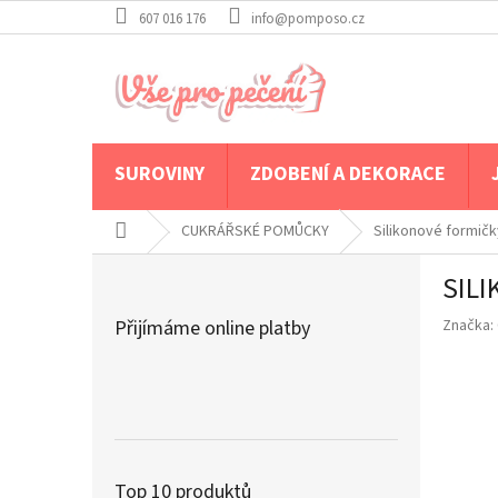
Přejít
607 016 176
info@pomposo.cz
na
obsah
SUROVINY
ZDOBENÍ A DEKORACE
Domů
CUKRÁŘSKÉ POMŮCKY
Silikonové formičk
P
SIL
o
s
Přijímáme online platby
Značka:
t
r
a
n
n
í
p
Top 10 produktů