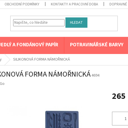
OBCHODNÍ PODMÍNKY
KONTAKTY A PRACOVNÍ DOBA
DOPRAVNÉ 
HLEDAT
JEDLÝ A FONDÁNOVÝ PAPÍR
POTRAVINÁŘSKÉ BARVY
y
SILIKONOVÁ FORMA NÁMOŘNICKÁ
IKONOVÁ FORMA NÁMOŘNICKÁ
4694
Go
265
Měrná
cena: