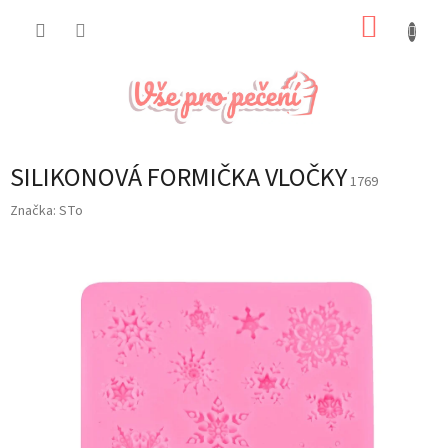
Přejít
NÁKUP
na
obsah
KOŠÍK
SILIKONOVÁ FORMIČKA VLOČKY
1769
Značka:
STo