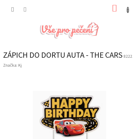
Přejít
NÁKUP
na
obsah
KOŠÍK
ZÁPICH DO DORTU AUTA - THE CARS
8222
Značka:
Kj