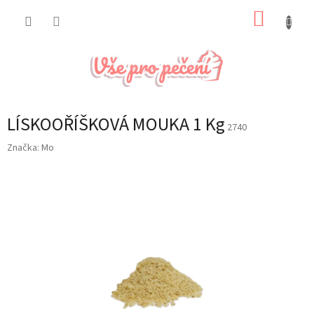
Přejít
NÁKUP
na
obsah
KOŠÍK
LÍSKOOŘÍŠKOVÁ MOUKA 1 Kg
2740
Značka:
Mo