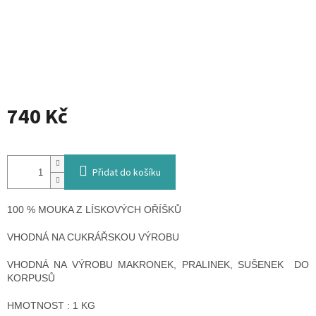
740 Kč
Měrná
cena:
Přidat do košíku
100 % MOUKA Z LÍSKOVÝCH OŘÍŠKŮ
VHODNÁ NA CUKRÁŘSKOU VÝROBU
VHODNÁ NA VÝROBU MAKRONEK, PRALINEK, SUŠENEK DO
KORPUSŮ
HMOTNOST : 1 KG