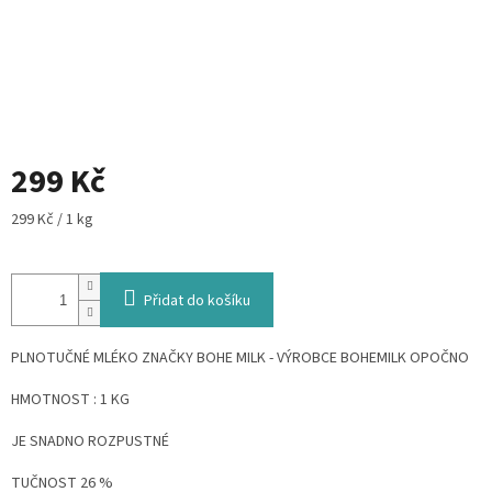
299 Kč
Měrná
299 Kč / 1 kg
cena:
Přidat do košíku
PLNOTUČNÉ MLÉKO ZNAČKY BOHE MILK - VÝROBCE BOHEMILK OPOČNO
HMOTNOST : 1 KG
JE SNADNO ROZPUSTNÉ
TUČNOST 26 %