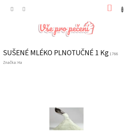
Přejít
NÁKUP
na
obsah
KOŠÍK
SUŠENÉ MLÉKO PLNOTUČNÉ 1 Kg
1766
Značka:
Ha