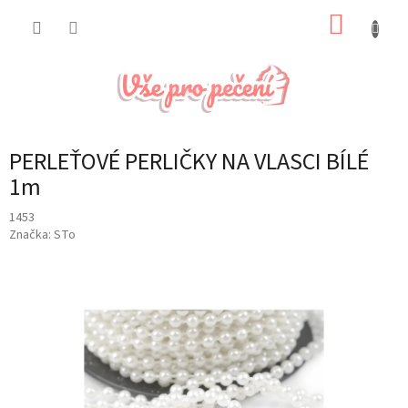
Přejít
NÁKUP
na
obsah
KOŠÍK
PERLEŤOVÉ PERLIČKY NA VLASCI BÍLÉ
1m
1453
Značka:
STo