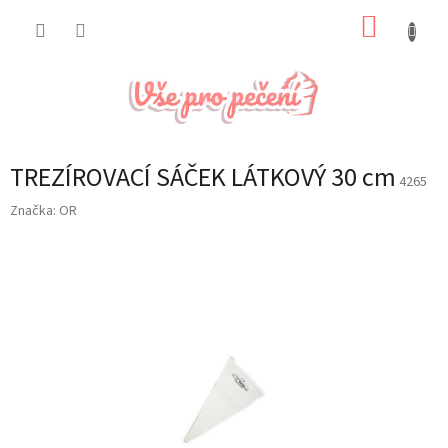
Přejít
NÁKUP
na
obsah
KOŠÍK
TREZÍROVACÍ SÁČEK LÁTKOVÝ 30 cm
4265
Značka:
OR