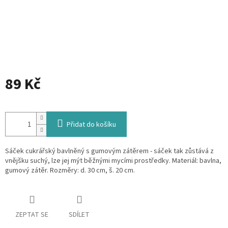
89 Kč
Měrná
cena:
Přidat do košíku
Sáček cukrářský bavlněný s gumovým zátěrem - sáček tak zůstává z
vnějšku suchý, lze jej mýt běžnými mycími prostředky. Materiál: bavlna,
gumový zátěr. Rozměry: d. 30 cm, š. 20 cm.
ZEPTAT SE
SDÍLET