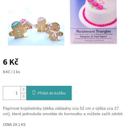
6 Kč
Měrná
6 Kč / 1 ks
cena:
Přidat do košíku
Papírové trojúhelníky (délka základny cca 52 cm x výška cca 27
cm), které jednoduše smotáte do kornoutku a můžete začít zdobit.
CENA ZA 1 KS