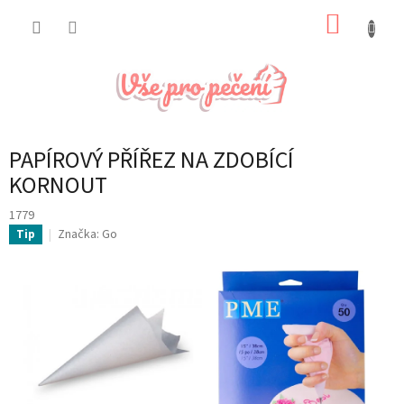
Přejít
NÁKUP
na
obsah
KOŠÍK
PAPÍROVÝ PŘÍŘEZ NA ZDOBÍCÍ
KORNOUT
1779
Značka:
Go
Tip