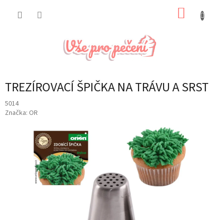
Přejít
NÁKUP
na
obsah
KOŠÍK
TREZÍROVACÍ ŠPIČKA NA TRÁVU A SRST
5014
Značka:
OR