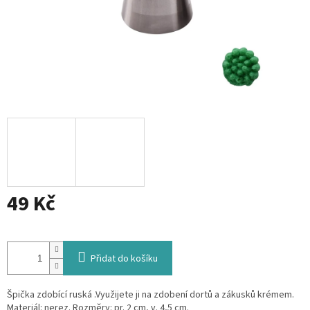
49 Kč
Měrná
cena:
Přidat do košíku
Špička zdobící ruská .Využijete ji na zdobení dortů a zákusků krémem.
Materiál: nerez. Rozměry: pr. 2 cm, v. 4,5 cm.