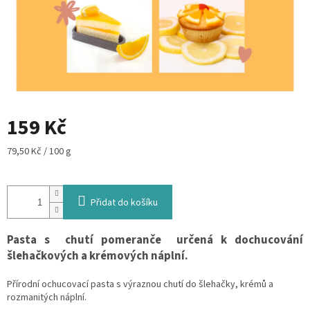
159 Kč
Měrná
79,50 Kč / 100 g
cena:
Přidat do košíku
Pasta s chutí pomeranče určená k dochucování
šlehačkových a krémových náplní.
Přírodní ochucovací pasta s výraznou chutí do šlehačky, krémů a
rozmanitých náplní.