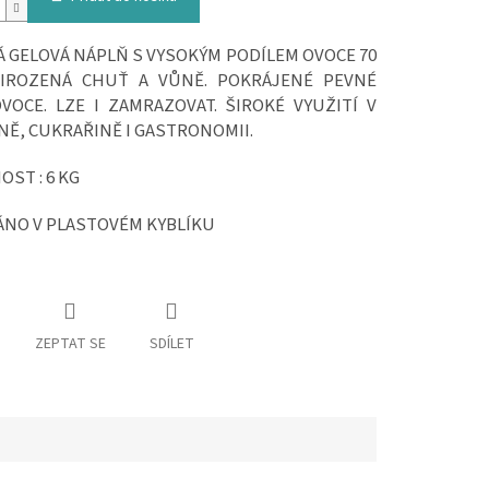
 GELOVÁ NÁPLŇ S VYSOKÝM PODÍLEM OVOCE 70
ŘIROZENÁ CHUŤ A VŮNĚ. POKRÁJENÉ PEVNÉ
VOCE. LZE I ZAMRAZOVAT. ŠIROKÉ VYUŽITÍ V
NĚ, CUKRAŘINĚ I GASTRONOMII.
ST : 6 KG
NO V PLASTOVÉM KYBLÍKU
ZEPTAT SE
SDÍLET