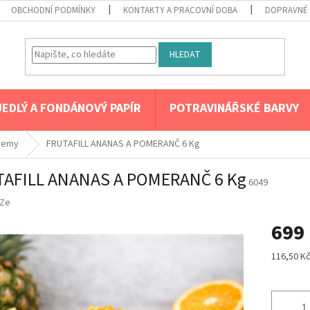
OBCHODNÍ PODMÍNKY
KONTAKTY A PRACOVNÍ DOBA
DOPRAVNÉ 
HLEDAT
JEDLÝ A FONDÁNOVÝ PAPÍR
POTRAVINÁŘSKÉ BARVY
džemy
FRUTAFILL ANANAS A POMERANČ 6 Kg
TAFILL ANANAS A POMERANČ 6 Kg
6049
Ze
699
Měrná
116,50 Kč
cena: