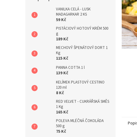
a
n
VANILKA CELÁ - LUSK
MADAGARKAR 2 KS
e
59 Kč
l
PISTÁCIOVÝ HOTOVÝ KRÉM 500
g
189 Kč
MECHOVÝ ŠPENÁTOVÝ DORT 1
Kg
115 Kč
PANNA COTTA 1 l
139 Kč
KELÍMEK PLASTOVÝ CESTINO
120 ml
8 Kč
RED VELVET - CUKRÁŘSKÁ SMĚS
1 Kg
165 Kč
POLEVA MLÉČNÁ ČOKOLÁDA
Popi
500 g
75 Kč