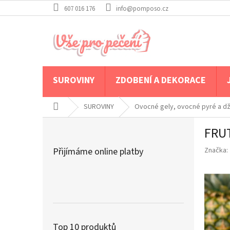
Přejít
607 016 176
info@pomposo.cz
na
obsah
SUROVINY
ZDOBENÍ A DEKORACE
Domů
SUROVINY
Ovocné gely, ovocné pyré a 
P
FRU
o
s
Přijímáme online platby
Značka:
t
r
a
n
n
í
p
Top 10 produktů