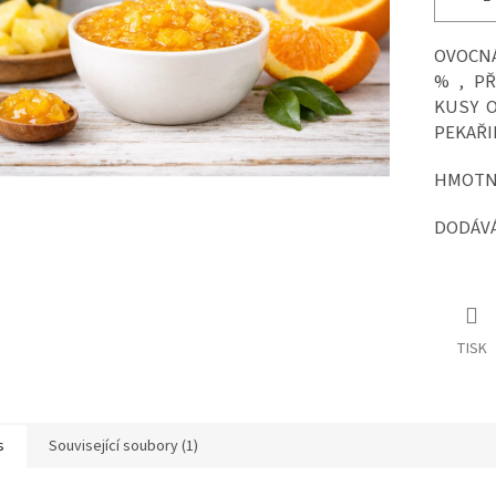
OVOCNÁ
% , P
KUSY O
PEKAŘI
HMOTNO
DODÁVÁ
TISK
s
Související soubory (1)