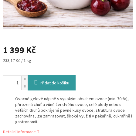
1 399 Kč
Měrná
233,17 Kč / 1 kg
cena:
Přidat do košíku
Ovocné gelové náplně s vysokým obsahem ovoce (min. 70 %),
přirozená chuť a vůně čerstvého ovoce, celé plody nebo u
větších druhů pokrájené pevné kusy ovoce, struktura ovoce
zachována, lze zamrazovat, široké využití v pekařině, cukrařině i
gastronomii.
Detailní informace