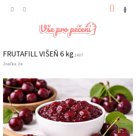
Přejít
NÁKUP
na
obsah
KOŠÍK
FRUTAFILL VIŠEŇ 6 kg
1437
Značka:
Ze