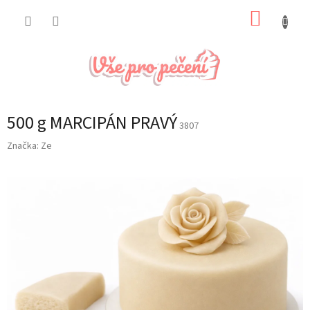
Přejít
NÁKUP
na
obsah
KOŠÍK
500 g MARCIPÁN PRAVÝ
3807
Značka:
Ze