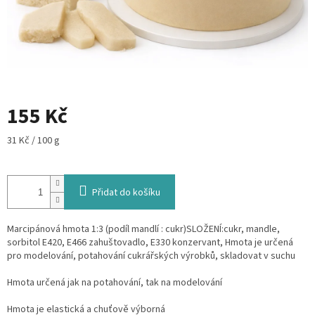
155 Kč
Měrná
31 Kč / 100 g
cena:
Přidat do košíku
Marcipánová hmota 1:3 (podíl mandlí : cukr)SLOŽENÍ:cukr, mandle,
sorbitol E420, E466 zahuštovadlo, E330 konzervant, Hmota je určená
pro modelování, potahování cukrářských výrobků, skladovat v suchu
Hmota určená jak na potahování, tak na modelování
Hmota je elastická a chuťově výborná